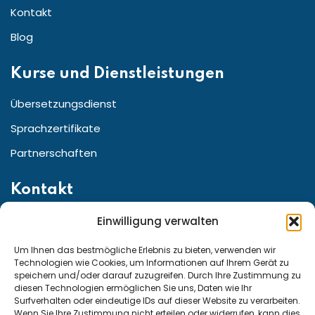
Kontakt
Blog
Kurse und Dienstleistungen
Übersetzungsdienst
Sprachzertifikate
Partnerschaften
Kontakt
Einwilligung verwalten
Straße:Friedrichstr. 155 10117 Berlin, Berlin Germany
Telefon für den Kundenservice aus ganz:
Um Ihnen das bestmögliche Erlebnis zu bieten, verwenden wir
Technologien wie Cookies, um Informationen auf Ihrem Gerät zu
speichern und/oder darauf zuzugreifen. Durch Ihre Zustimmung zu
diesen Technologien ermöglichen Sie uns, Daten wie Ihr
Deutschland und Österreich: +49 15222307947
Surfverhalten oder eindeutige IDs auf dieser Website zu verarbeiten.
Wenn Sie Ihre Zustimmung nicht erteilen oder widerrufen, kann dies