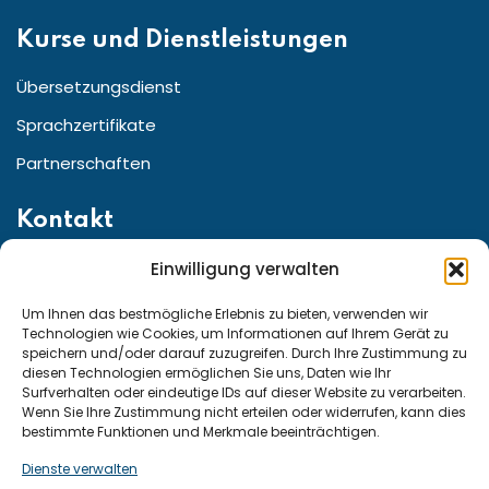
Kurse und Dienstleistungen
Übersetzungsdienst
Sprachzertifikate
Partnerschaften
Kontakt
Einwilligung verwalten
Straße:Friedrichstr. 155 10117 Berlin, Berlin Germany
Telefon für den Kundenservice aus ganz:
Um Ihnen das bestmögliche Erlebnis zu bieten, verwenden wir
Technologien wie Cookies, um Informationen auf Ihrem Gerät zu
speichern und/oder darauf zuzugreifen. Durch Ihre Zustimmung zu
diesen Technologien ermöglichen Sie uns, Daten wie Ihr
Deutschland und Österreich: +49 15222307947
Surfverhalten oder eindeutige IDs auf dieser Website zu verarbeiten.
Wenn Sie Ihre Zustimmung nicht erteilen oder widerrufen, kann dies
Schweiz: +41 794290815
bestimmte Funktionen und Merkmale beeinträchtigen.
Dienste verwalten