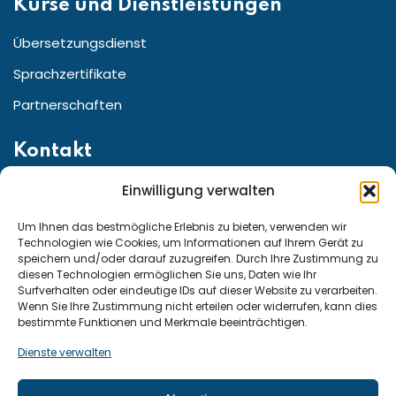
Kurse und Dienstleistungen
Übersetzungsdienst
Sprachzertifikate
Partnerschaften
Kontakt
Einwilligung verwalten
Straße:Friedrichstr. 155 10117 Berlin, Berlin Germany
Telefon für den Kundenservice aus ganz:
Um Ihnen das bestmögliche Erlebnis zu bieten, verwenden wir
Technologien wie Cookies, um Informationen auf Ihrem Gerät zu
speichern und/oder darauf zuzugreifen. Durch Ihre Zustimmung zu
diesen Technologien ermöglichen Sie uns, Daten wie Ihr
Deutschland und Österreich: +49 15222307947
Surfverhalten oder eindeutige IDs auf dieser Website zu verarbeiten.
Wenn Sie Ihre Zustimmung nicht erteilen oder widerrufen, kann dies
Schweiz: +41 794290815
bestimmte Funktionen und Merkmale beeinträchtigen.
Dienste verwalten
E-mail: kurse@moose.de