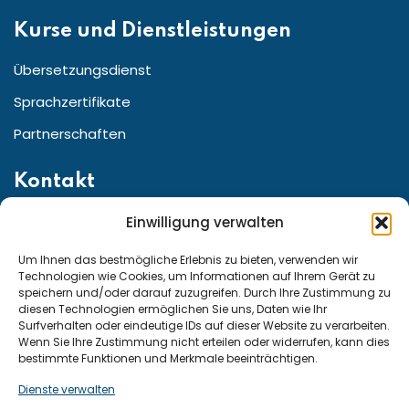
Kurse und Dienstleistungen
Übersetzungsdienst
Sprachzertifikate
Partnerschaften
Kontakt
Einwilligung verwalten
Straße:Friedrichstr. 155 10117 Berlin, Berlin Germany
Telefon für den Kundenservice aus ganz:
Um Ihnen das bestmögliche Erlebnis zu bieten, verwenden wir
Technologien wie Cookies, um Informationen auf Ihrem Gerät zu
speichern und/oder darauf zuzugreifen. Durch Ihre Zustimmung zu
diesen Technologien ermöglichen Sie uns, Daten wie Ihr
Deutschland und Österreich: +49 15222307947
Surfverhalten oder eindeutige IDs auf dieser Website zu verarbeiten.
Wenn Sie Ihre Zustimmung nicht erteilen oder widerrufen, kann dies
Schweiz: +41 794290815
bestimmte Funktionen und Merkmale beeinträchtigen.
Dienste verwalten