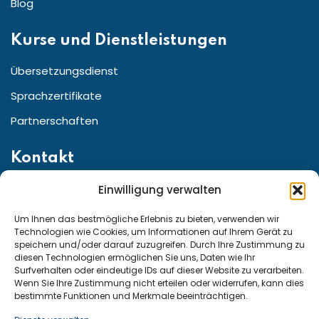
Blog
Kurse und Dienstleistungen
Übersetzungsdienst
Sprachzertifikate
Partnerschaften
Kontakt
Einwilligung verwalten
Straße:Friedrichstr. 155 10117 Berlin, Berlin Germany
Telefon für den Kundenservice aus ganz:
Um Ihnen das bestmögliche Erlebnis zu bieten, verwenden wir
Technologien wie Cookies, um Informationen auf Ihrem Gerät zu
speichern und/oder darauf zuzugreifen. Durch Ihre Zustimmung zu
diesen Technologien ermöglichen Sie uns, Daten wie Ihr
Deutschland und Österreich: +49 15222307947
Surfverhalten oder eindeutige IDs auf dieser Website zu verarbeiten.
Wenn Sie Ihre Zustimmung nicht erteilen oder widerrufen, kann dies
Schweiz: +41 794290815
bestimmte Funktionen und Merkmale beeinträchtigen.