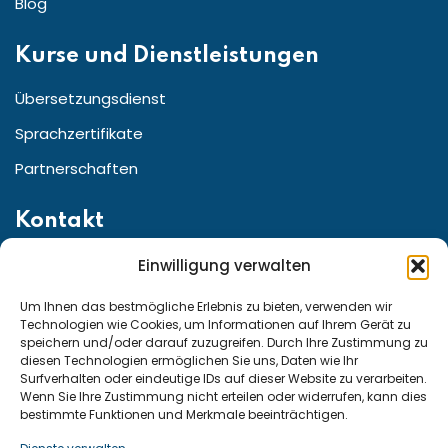
Blog
Kurse und Dienstleistungen
Übersetzungsdienst
Sprachzertifikate
Partnerschaften
Kontakt
Einwilligung verwalten
Straße:Friedrichstr. 155 10117 Berlin, Berlin Germany
Telefon für den Kundenservice aus ganz:
Um Ihnen das bestmögliche Erlebnis zu bieten, verwenden wir
Technologien wie Cookies, um Informationen auf Ihrem Gerät zu
speichern und/oder darauf zuzugreifen. Durch Ihre Zustimmung zu
diesen Technologien ermöglichen Sie uns, Daten wie Ihr
Deutschland und Österreich: +49 15222307947
Surfverhalten oder eindeutige IDs auf dieser Website zu verarbeiten.
Wenn Sie Ihre Zustimmung nicht erteilen oder widerrufen, kann dies
Schweiz: +41 794290815
bestimmte Funktionen und Merkmale beeinträchtigen.