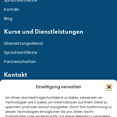
Sprachzertifikate
Kontakt
Blog
Kurse und Dienstleistungen
Übersetzungsdienst
Sprachzertifikate
Partnerschaften
Kontakt
Einwilligung verwalten
Straße:Friedrichstr. 155 10117 Berlin, Berlin Germany
Telefon für den Kundenservice aus ganz:
Um Ihnen das bestmögliche Erlebnis zu bieten, verwenden wir
Technologien wie Cookies, um Informationen auf Ihrem Gerät zu
speichern und/oder darauf zuzugreifen. Durch Ihre Zustimmung zu
diesen Technologien ermöglichen Sie uns, Daten wie Ihr
Deutschland und Österreich: +49 15222307947
Surfverhalten oder eindeutige IDs auf dieser Website zu verarbeiten.