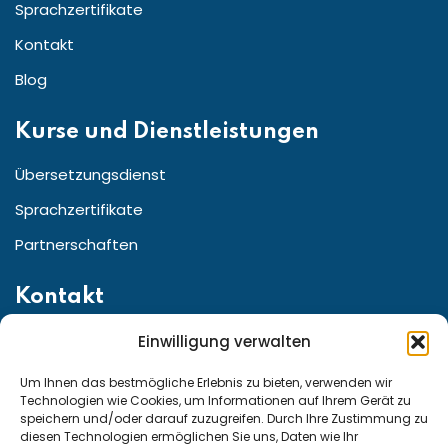
Sprachzertifikate
Kontakt
Blog
Kurse und Dienstleistungen
Übersetzungsdienst
Sprachzertifikate
Partnerschaften
Kontakt
Einwilligung verwalten
Straße:Friedrichstr. 155 10117 Berlin, Berlin Germany
Telefon für den Kundenservice aus ganz:
Um Ihnen das bestmögliche Erlebnis zu bieten, verwenden wir
Technologien wie Cookies, um Informationen auf Ihrem Gerät zu
speichern und/oder darauf zuzugreifen. Durch Ihre Zustimmung zu
diesen Technologien ermöglichen Sie uns, Daten wie Ihr
Deutschland und Österreich: +49 15222307947