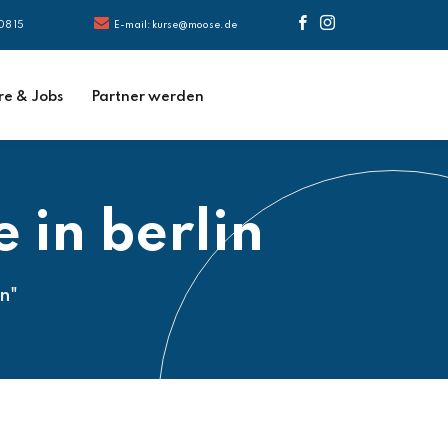
08 15
E-mail: kurse@moose.de
re & Jobs
Partner werden
 in berlin
in"