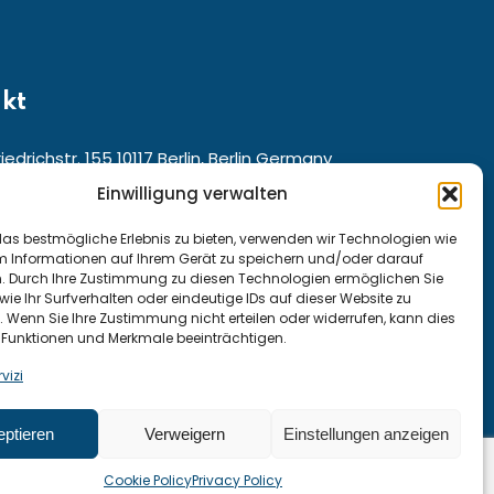
kt
iedrichstr. 155 10117 Berlin, Berlin Germany
Einwilligung verwalten
für den Kundenservice aus ganz:
as bestmögliche Erlebnis zu bieten, verwenden wir Technologien wie
m Informationen auf Ihrem Gerät zu speichern und/oder darauf
and und Österreich: +49 15222307947
n. Durch Ihre Zustimmung zu diesen Technologien ermöglichen Sie
wie Ihr Surfverhalten oder eindeutige IDs auf dieser Website zu
 +41 794290815
. Wenn Sie Ihre Zustimmung nicht erteilen oder widerrufen, kann dies
Funktionen und Merkmale beeinträchtigen.
vizi
 kurse@moose.de
ptieren
Verweigern
Einstellungen anzeigen
Cookie Policy
Privacy Policy