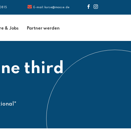
08 15
E-mail: kurse@moose.de
re & Jobs
Partner werden
ine third
tional"