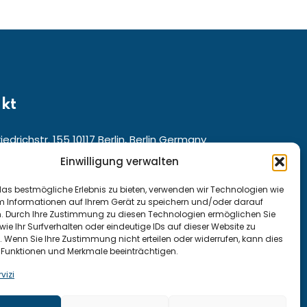
kt
iedrichstr. 155 10117 Berlin, Berlin Germany
Einwilligung verwalten
für den Kundenservice aus ganz:
as bestmögliche Erlebnis zu bieten, verwenden wir Technologien wie
m Informationen auf Ihrem Gerät zu speichern und/oder darauf
and und Österreich: +49 15222307947
n. Durch Ihre Zustimmung zu diesen Technologien ermöglichen Sie
wie Ihr Surfverhalten oder eindeutige IDs auf dieser Website zu
 +41 794290815
. Wenn Sie Ihre Zustimmung nicht erteilen oder widerrufen, kann dies
Funktionen und Merkmale beeinträchtigen.
vizi
 kurse@moose.de