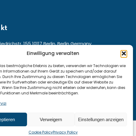
kt
iedrichstr. 155 10117 Berlin, Berlin Germany
Einwilligung verwalten
für den Kundenservice aus ganz:
as bestmögliche Erlebnis zu bieten, verwenden wir Technologien wie
m Informationen auf Ihrem Gerät zu speichern und/oder darauf
and und Österreich: +49 15222307947
n. Durch Ihre Zustimmung zu diesen Technologien ermöglichen Sie
wie Ihr Surfverhalten oder eindeutige IDs auf dieser Website zu
 +41 794290815
. Wenn Sie Ihre Zustimmung nicht erteilen oder widerrufen, kann dies
Funktionen und Merkmale beeinträchtigen.
vizi
 kurse@moose.de
ptieren
Verweigern
Einstellungen anzeigen
Cookie Policy
Privacy Policy