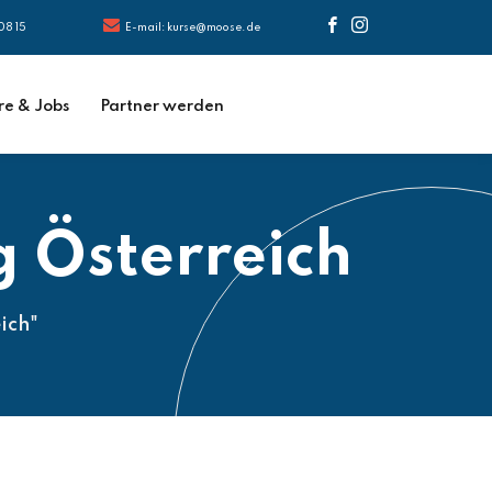
08 15
E-mail: kurse@moose.de
re & Jobs
Partner werden
 Österreich
ich"